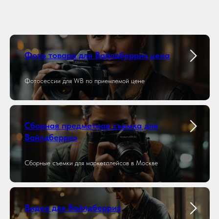
Фото товара для Вайлдберриз цена
Фотосессии для WB по приемлемой цене
Сборная предметная съемка для
Вайлдберриз
Сборные съемки для маркетплейсов в Москве
Видео для Вайлдберриз