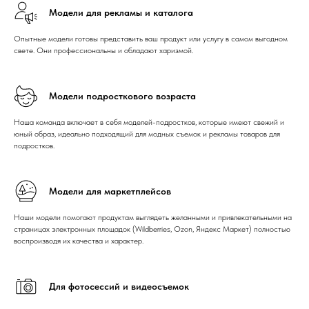
Модели для рекламы и каталога
Опытные модели готовы представить ваш продукт или услугу в самом выгодном
свете. Они профессиональны и обладают харизмой.
Модели подросткового возраста
Наша команда включает в себя моделей-подростков, которые имеют свежий и
юный образ, идеально подходящий для модных съемок и рекламы товаров для
подростков.
Модели для маркетплейсов
Наши модели помогают продуктам выглядеть желанными и привлекательными на
страницах электронных площадок (Wildberries, Ozon, Яндекс Маркет) полностью
воспроизводя их качества и характер.
Для фотосессий и видеосъемок