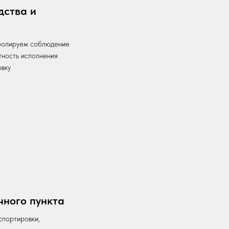
дства и
тролируем соблюдение
тность исполнения
овку
чного пункта
спортировки,