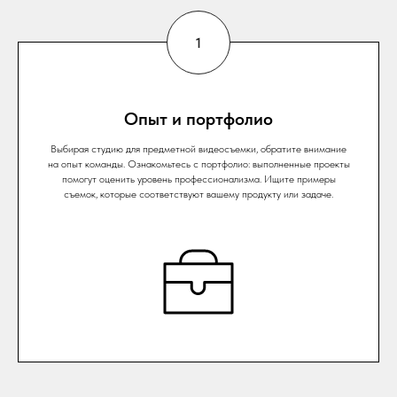
Опыт и портфолио
Выбирая студию для предметной видеосъемки, обратите внимание
на опыт команды. Ознакомьтесь с портфолио: выполненные проекты
помогут оценить уровень профессионализма. Ищите примеры
съемок, которые соответствуют вашему продукту или задаче.