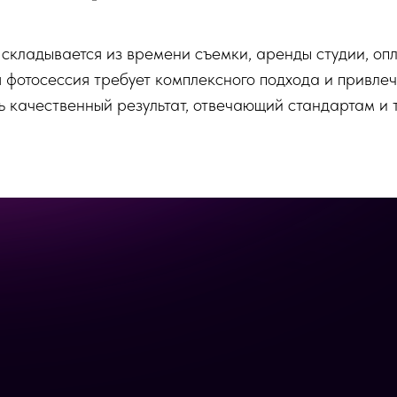
складывается из времени съемки, аренды студии, оп
фотосессия требует комплексного подхода и привлеч
ь качественный результат, отвечающий стандартам и