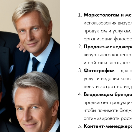
Маркетологам и м
использования визуал
продуктам и услугам
организации фотосес
Продакт-менеджер
визуального контента
и сайтах и знать, ка
Фотографам
– для 
услуг и ведения конс
цены и затрат на ин
Владельцам брендо
продвигает продукцию
чтобы понимать бюдж
оптимизировать расх
Контент-менеджер