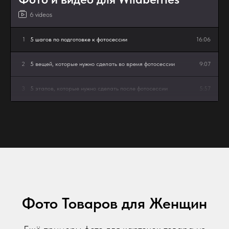
6 videos
1
5 шагов по подготовке к фотосессии
16:06
2
5 вещей, которые нужно сделать во время фотосессии
9:07
3
5 этапов, которые нужно сделать после фотосессии
5:57
4
Как сделать продающие видео?
6:28
5
ТОП 10 ошибок при создании фото
7:05
6
ТОП 8 ошибок при сьемке видео товара
6:06
Фото Товаров для Женщин