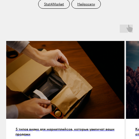
Stat4Market
Нейросети
5 типов видео для маркетплейсов, которые увеличат ваши
Ка
продажи
о