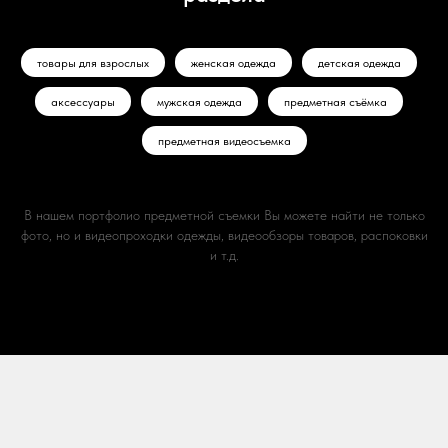
товары для взрослых
женская одежда
детская одежда
аксессуары
мужская одежда
предметная съёмка
предметная видеосъемка
В нашем портфолио предметной съемки Вы можете найти не только
фото, но и видеопроходки одежды, видеообзоры товаров, распоковки
и т.д.