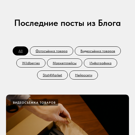
Последние посты из Блога
All
Фотосъёмка товара
Видеосъёмка товаров
Wildberries
Маркетплейсы
Инфографика
Stat4Market
Нейросети
ВИДЕОСЪЁМКА ТОВАРОВ