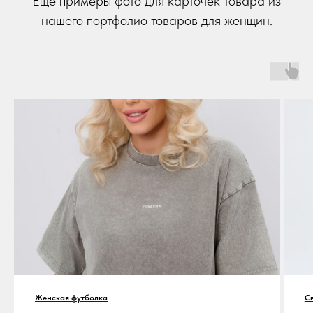
Ещё примеры фото для карточек товара из
нашего портфолио товаров для женщин.
Женская футболка
С