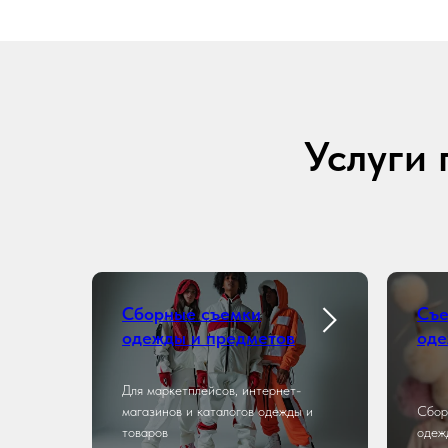
Услуги 
Сборные съемки
Съе
одежды и предметов
од
Для маркетплейсов, интернет-
магазинов и каталогов одежды и
Сбор
товаров
одеж