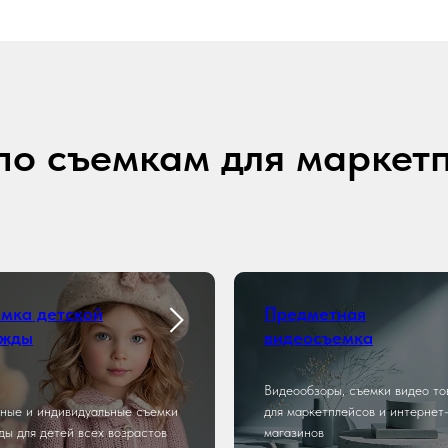
по съемкам для маркет
мка детской
Предметная
ежды
видеосъемка
Видеообзоры, съемки видео то
ные и индивидуальные съемки
для маркетплейсов и интернет
ды для детей всех возрастов
магазинов