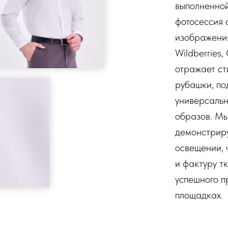
выполненной
фотосессия 
изображения
Wildberries
отражает ст
рубашки, по
универсальн
образов. Мы
демонстриру
освещении, 
и фактуру т
успешного п
площадках.