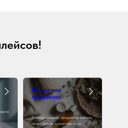
плейсов!
Предметная
фотосъемка
варов
-
Съемка товаров, предметов мебели,
аксессуаров, косметики и т.д.