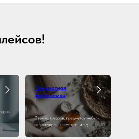
плейсов!
Предметная
фотосъемка
варов
-
Съемка товаров, предметов мебели,
аксессуаров, косметики и т.д.