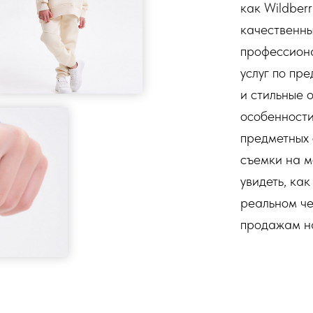
как Wildber
качественны
профессиона
услуг по пр
и стильные 
особенности
предметных 
съемки на м
увидеть, ка
реальном че
продажам н