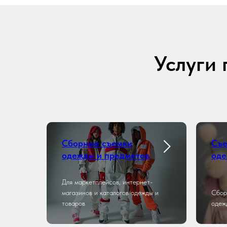
Услуги 
Сборные съемки
Съе
одежды и предметов
од
Для маркетплейсов, интернет-
магазинов и каталогов одежды и
Сбор
товаров
одеж