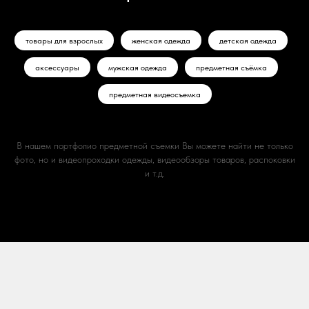
товары для взрослых
женская одежда
детская одежда
аксессуары
мужская одежда
предметная съёмка
предметная видеосъемка
В нашем портфолио предметной съемки Вы можете найти не только
фото, но и видеопроходки одежды, видеообзоры товаров, распоковки
и т.д.