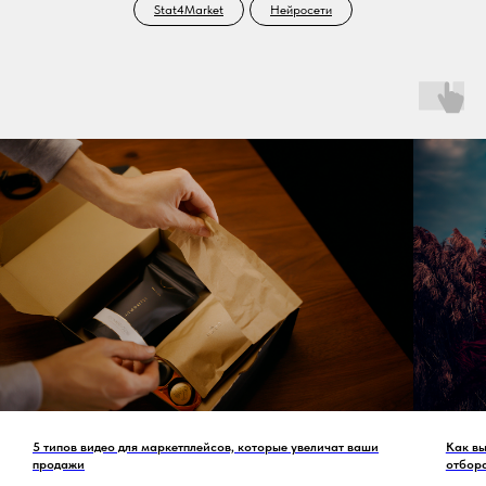
Stat4Market
Нейросети
5 типов видео для маркетплейсов, которые увеличат ваши
Как вы
продажи
отбор