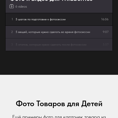
6 videos
1
5 шагов по подготовке к фотосессии
16:06
2
5 вещей, которые нужно сделать во время фотосессии
9:07
3
5 этапов, которые нужно сделать после фотосессии
5:57
4
Как сделать продающие видео?
6:28
5
ТОП 10 ошибок при создании фото
7:05
6
ТОП 8 ошибок при сьемке видео товара
6:06
Фото Товаров для Детей
Ещё примеры фото для карточек товара из