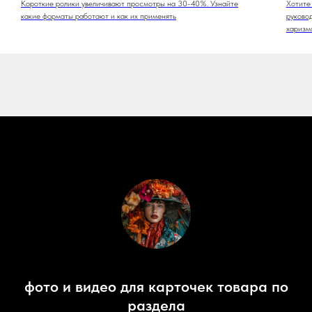
Короткие ролики увеличивают просмотры на 30-40%. Узнайте
Хотите
какие форматы работают и как их применять
руково
харизма
фото и видео для карточек товара по
раздела