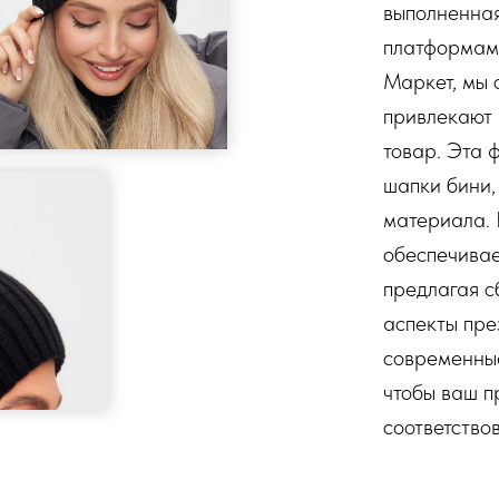
выполненная
платформами
Маркет, мы 
привлекают
товар. Эта 
шапки бини,
материала.
обеспечивае
предлагая с
аспекты пре
современные
чтобы ваш п
соответство