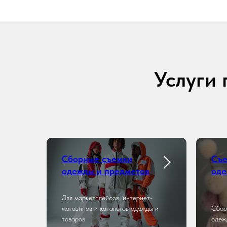
Услуги 
Сборные съемки
Съе
одежды и предметов
од
Для маркетплейсов, интернет-
магазинов и каталогов одежды и
Сбор
товаров
одеж