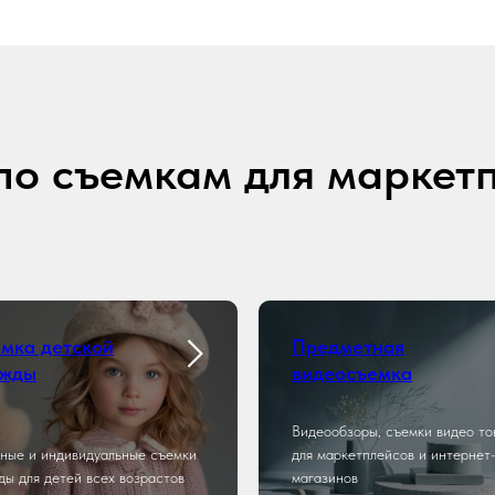
по съемкам для маркет
мка детской
Предметная
ежды
видеосъемка
Видеообзоры, съемки видео то
ные и индивидуальные съемки
для маркетплейсов и интернет
ды для детей всех возрастов
магазинов