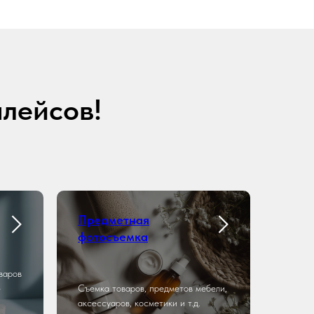
плейсов!
Предметная
фотосъемка
варов
-
Съемка товаров, предметов мебели,
аксессуаров, косметики и т.д.