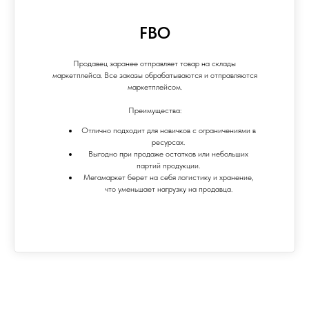
FBO
Продавец заранее отправляет товар на склады
маркетплейса. Все заказы обрабатываются и отправляются
маркетплейсом.
Преимущества:
Отлично подходит для новичков с ограничениями в
ресурсах.
Выгодно при продаже остатков или небольших
партий продукции.
Мегамаркет берет на себя логистику и хранение,
что уменьшает нагрузку на продавца.