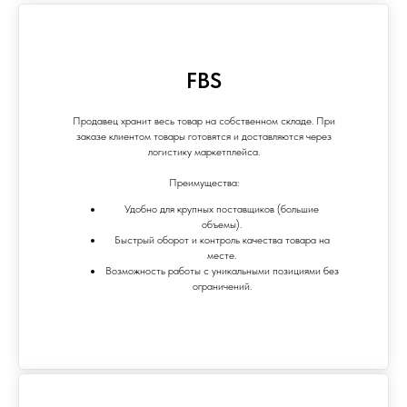
FBS
Продавец хранит весь товар на собственном складе. При
заказе клиентом товары готовятся и доставляются через
логистику маркетплейса.
Преимущества:
Удобно для крупных поставщиков (большие
объемы).
Быстрый оборот и контроль качества товара на
месте.
Возможность работы с уникальными позициями без
ограничений.