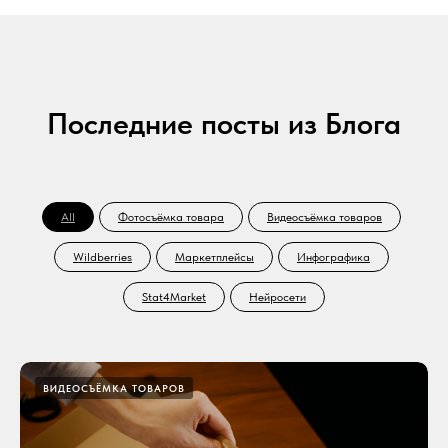
Последние посты из Блога
All
Фотосъёмка товара
Видеосъёмка товаров
Wildberries
Маркетплейсы
Инфографика
Stat4Market
Нейросети
ВИДЕОСЪЁМКА ТОВАРОВ