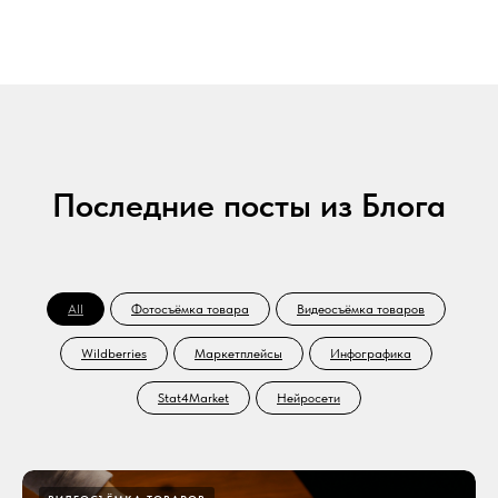
Последние посты из Блога
All
Фотосъёмка товара
Видеосъёмка товаров
Wildberries
Маркетплейсы
Инфографика
Stat4Market
Нейросети