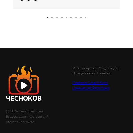
Интерьерные Студии для
Предметной Съёмки
Подборка Студий Кухни
Предметная Фотостудия
© 2024 Сеть Студий для
Видеосъемки и Фотосессий
Алексея Чеснокова