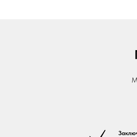
М
Заклю