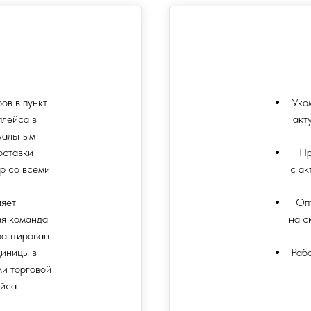
ов в пункт
Уко
плейса в
акт
уальным
оставки
Пр
р со всеми
с ак
ляет
Оп
ая команда
на с
рантирован.
диницы в
Раб
ми торговой
ейса