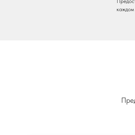
Предост
каждом 
Пред