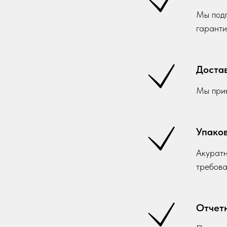
Мы подп
гаранти
Достав
Мы прин
Упаков
Акуратн
требова
Отчет