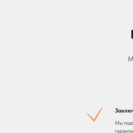
М
Заклю
Мы подп
гаранти