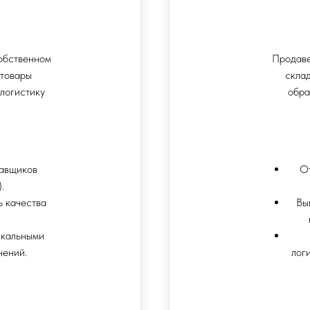
собственном
Продаве
 товары
склад
 логистику
обра
тавщиков
От
.
ь качества
Вы
икальными
чений.
лог