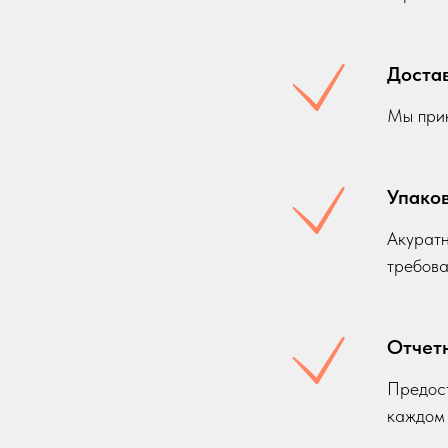
Достав
Мы прин
Упаков
Акуратн
требова
Отчет
Предост
каждом 