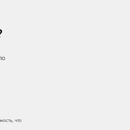
?
по
мость, что