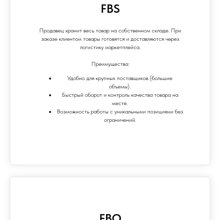
FBS
Продавец хранит весь товар на собственном складе. При
заказе клиентом товары готовятся и доставляются через
логистику маркетплейса.
Преимущества:
Удобно для крупных поставщиков (большие
объемы).
Быстрый оборот и контроль качества товара на
месте.
Возможность работы с уникальными позициями без
ограничений.
FBO