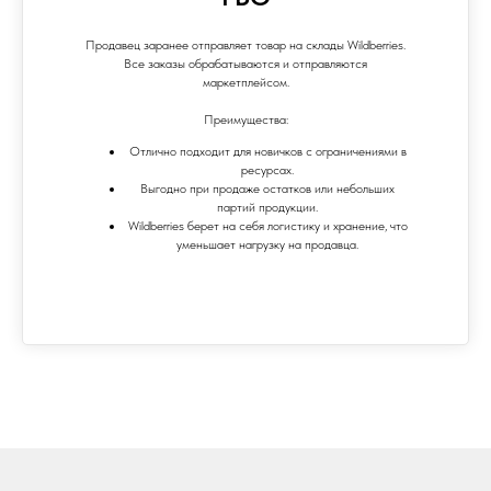
Продавец заранее отправляет товар на склады Wildberries.
Все заказы обрабатываются и отправляются
маркетплейсом.
Преимущества:
Отлично подходит для новичков с ограничениями в
ресурсах.
Выгодно при продаже остатков или небольших
партий продукции.
Wildberries берет на себя логистику и хранение, что
уменьшает нагрузку на продавца.