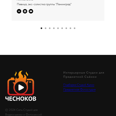
Певица, экс-солистка группы "Ленинград"
Интерьерные Студии для
Предметной Съёмки
Подборка Студий Кухни
Предметная Фотостудия
© 2024 Сеть Студий для
Видеосъемки и Фотосессий