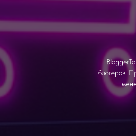
BloggerTo
блогеров. П
мене