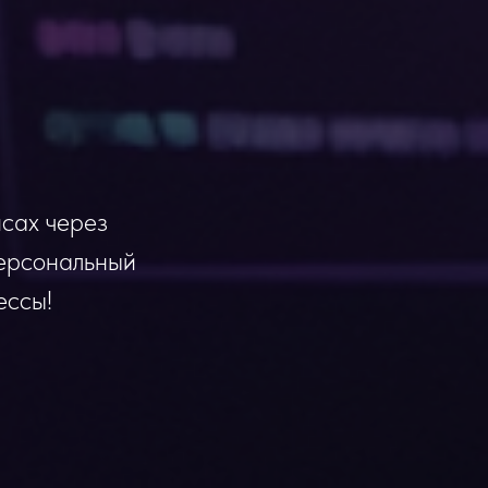
йсах через
Персональный
ессы!