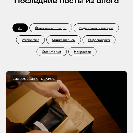
Последние посты из Блога
All
Фотосъёмка товара
Видеосъёмка товаров
Wildberries
Маркетплейсы
Инфографика
Stat4Market
Нейросети
ВИДЕОСЪЁМКА ТОВАРОВ