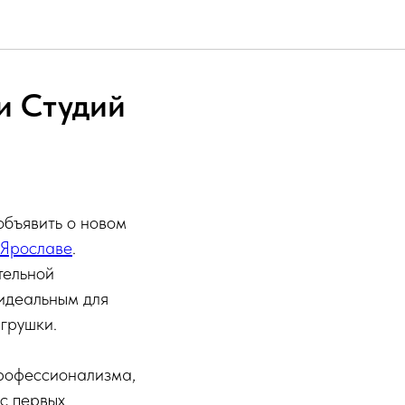
и Студий
объявить о новом
 Ярославе
.
тельной
 идеальным для
игрушки.
профессионализма,
 с первых