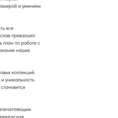
камерой и умением
ть все
ослав превзошел
 план по работе с
нимание наших
новых коллекций.
 и уникальность
 становится
 впечатляющим
прекрасная