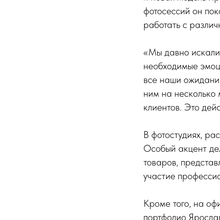
фотосессий он по
работать с различ
«Мы давно искали 
необходимые эмоц
все наши ожидания
ним на несколько 
клиентов. Это дей
В фотостудиях, ра
Особый акцент дел
товаров, предста
участие профессио
Кроме того, на о
портфолио Ярослав