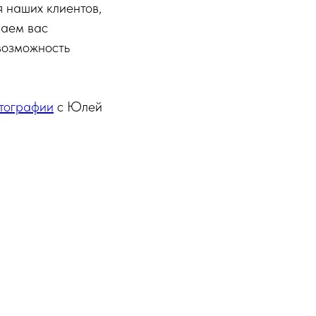
я наших клиентов,
шаем вас
возможность
тографии
с Юлей