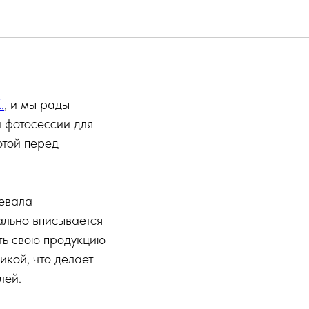
удий!
.
, и мы рады
и фотосессии для
отой перед
оевала
ально вписывается
ть свою продукцию
икой, что делает
лей.