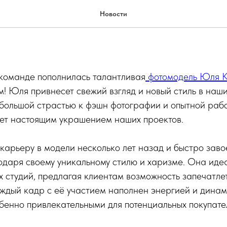
томодель Юля К. в Сети Ст
Новости
команде пополнилась талантливая
фотомодель Юля К
м! Юля привнесет свежий взгляд и новый стиль в наш
 большой страстью к фэшн фотографии и опытной раб
нет настоящим украшением наших проектов.
арьеру в модели несколько лет назад и быстро зав
одаря своему уникальному стилю и харизме. Она иде
 студий, предлагая клиентам возможность запечатле
аждый кадр с её участием наполнен энергией и динам
бенно привлекательными для потенциальных покупате