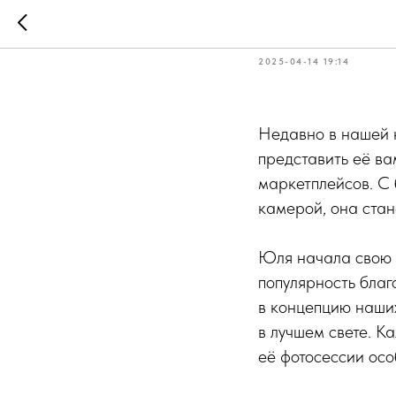
Новая фо
2025-04-14 19:14
Недавно в нашей 
представить её ва
маркетплейсов. С
камерой, она ста
Юля начала свою к
популярность благ
в концепцию наших
в лучшем свете. К
её фотосессии осо