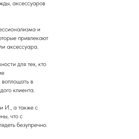
жды, аксессуаров
фессионализма и
которые привлекают
ли аксессуара.
ости для тех, кто
ие
 воплощать в
дого клиента.
 И., а также с
ны, что с
лядеть безупречно.