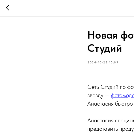
Новая фо
Студий
2024-10-22 15:09
Сеть Студий по фо
звезду —
фотомод
Анастасия быстро 
Анастасия специа
представить проду