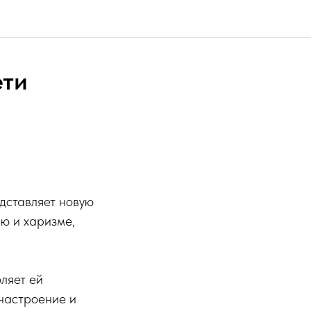
ети
дставляет новую
лю и харизме,
оляет ей
 настроение и