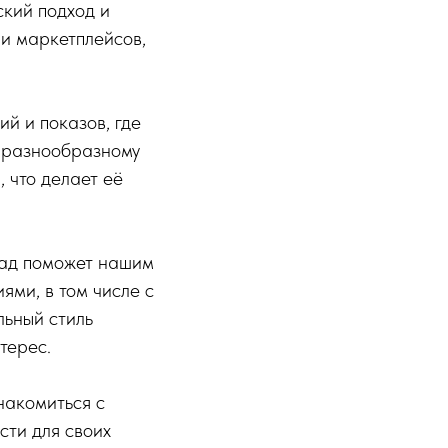
ский подход и
и маркетплейсов,
й и показов, где
ё разнообразному
 что делает её
лад поможет нашим
ми, в том числе с
льный стиль
терес.
накомиться с
сти для своих