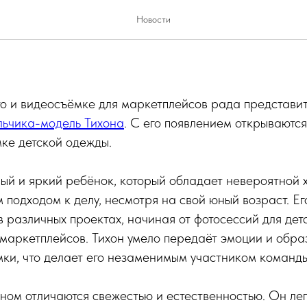
томодель Тихон в Сети Студ
Новости
то и видеосъёмке для маркетплейсов рада представи
льчика-модель Тихона
. С его появлением открываютс
ке детской одежды.
ый и яркий ребёнок, который обладает невероятной 
подходом к делу, несмотря на свой юный возраст. Ег
в различных проектах, начиная от фотосессий для дет
маркетплейсов. Тихон умело передаёт эмоции и обра
ки, что делает его незаменимым участником команды
ном отличаются свежестью и естественностью. Он ле