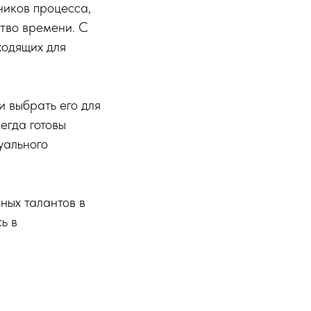
ников процесса,
ство времени. С
ходящих для
 выбрать его для
егда готовы
уального
ных талантов в
ь в