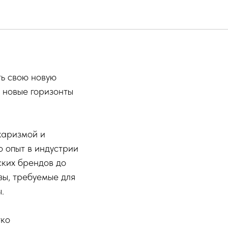
ий!
ть свою новую
я новые горизонты
харизмой и
о опыт в индустрии
ских брендов до
зы, требуемые для
.
гко