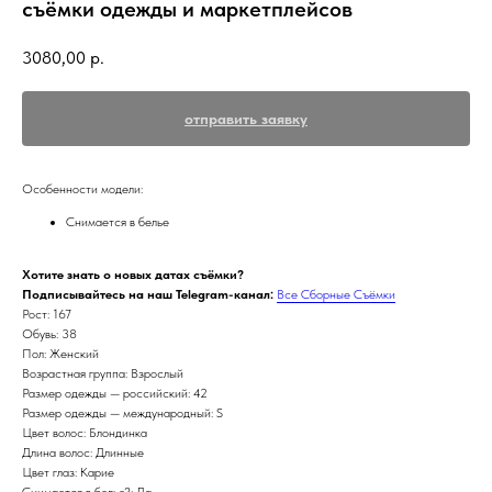
съёмки одежды и маркетплейсов
3080,00
р.
отправить заявку
Особенности модели:
Снимается в белье
Хотите знать о новых датах съёмки?
Подписывайтесь на наш Telegram-канал:
Все Сборные Съёмки
Рост: 167
Обувь: 38
Пол: Женский
Возрастная группа: Взрослый
Размер одежды — российский: 42
Размер одежды — международный: S
Цвет волос: Блондинка
Длина волос: Длинные
Цвет глаз: Карие
Снимается в белье?: Да