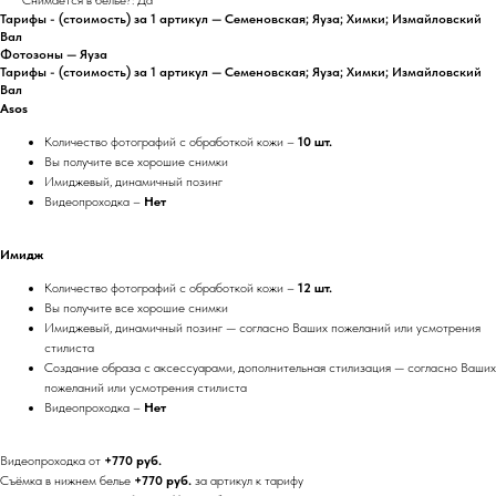
Тарифы - (стоимость) за 1 артикул — Семеновская; Яуза; Химки; Измайловский
Вал
Фотозоны — Яуза
Тарифы - (стоимость) за 1 артикул — Семеновская; Яуза; Химки; Измайловский
Вал
Asos
Количество фотографий с обработкой кожи –
10 шт.
Вы получите все хорошие снимки
Имиджевый, динамичный позинг
Видеопроходка –
Нет
Имидж
Количество фотографий с обработкой кожи –
12 шт.
Вы получите все хорошие снимки
Имиджевый, динамичный позинг — согласно Ваших пожеланий или усмотрения
стилиста
Создание образа с аксессуарами, дополнительная стилизация — согласно Ваших
пожеланий или усмотрения стилиста
Видеопроходка –
Нет
Видеопроходка от
+770 руб.
Съёмка в нижнем белье
+770 руб.
за артикул к тарифу