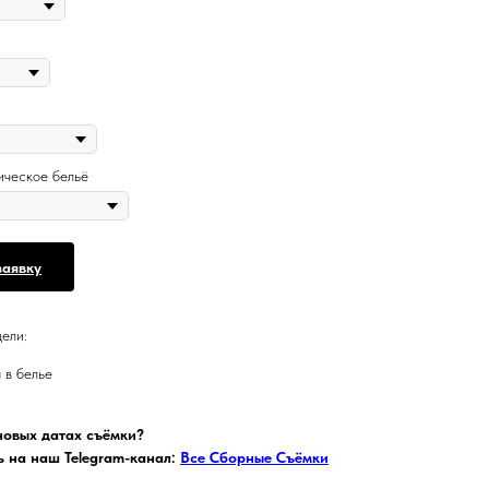
ическое бельё
заявку
ели:
 в белье
 новых датах съёмки?
 на наш Telegram-канал:
Все Сборные Съёмки