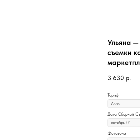
Ульяна —
съемки к
маркетпл
3 630
р.
Тариф
Дата Сборной С
Фотозона