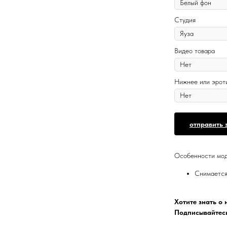
Студия
Видео товара
Нижнее или эрот
отправить 
Особенности мод
Снимается
Хотите знать о
Подписывайтесь