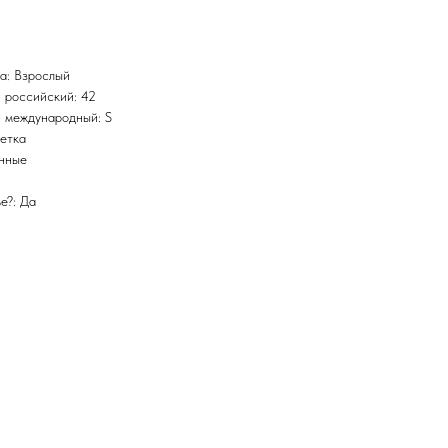
а: Взрослый
 российский: 42
 международный: S
етка
инные
е?: Да