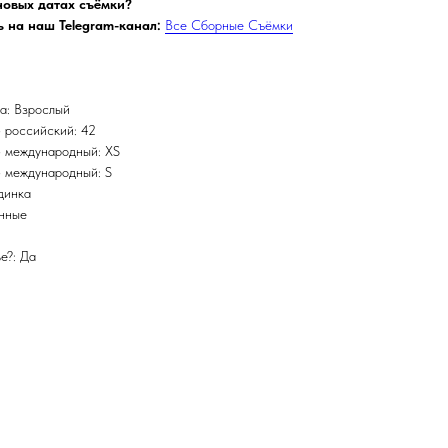
 новых датах съёмки?
 на наш Telegram-канал:
Все Сборные Съёмки
а: Взрослый
 российский: 42
 международный: XS
 международный: S
динка
инные
е?: Да