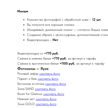
Имидж
Количество фотографий с обработкой кожи –
12 шт.
Вы получите все хорошие снимки
Имиджевый, динамичный позинг — согласно Ваших поже
Создание образа с аксессуарами, дополнительная стил
Видеопроходка –
Нет
Видеопроходка от
+770 руб.
Съёмка в нижнем белье
+770 руб.
за артикул к тарифу
Съёмка в эротическом белье
+1100 руб.
за артикул к тарифу
Фотозоны — Яуза
Розовый зефир
смотреть фото
Паркет и беж
смотреть фото
Бетонная эстетика
смотреть фото
Зона SAND
смотреть фото
Room for Glamour
смотреть фото
Нежный уют
смотреть фото
Зона GOLD
смотреть фото