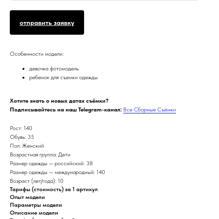
отправить заявку
Особенности модели:
девочка фотомодель
ребенок для съемки одежды
Хотите знать о новых датах съёмки?
Подписывайтесь на наш Telegram-канал:
Все Сборные Съёмки
Рост: 140
Обувь: 35
Пол: Женский
Возрастная группа: Дети
Размер одежды — российский: 38
Размер одежды — международный: 140
Возраст (лет/года): 10
Тарифы (стоимость) за 1 артикул
Опыт модели
Параметры модели
Описание модели