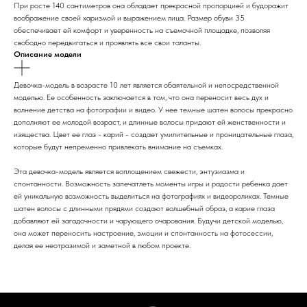
При росте 140 сантиметров она обладает прекрасной пропорцией и будоражит
воображение своей харизмой и выражением лица. Размер обуви 35
обеспечивает ей комфорт и уверенность на съемочной площадке, позволяя
свободно передвигаться и проявлять все свои таланты.
Описание модели
Девочка-модель в возрасте 10 лет является обаятельной и непосредственной
моделью. Ее особенность заключается в том, что она переносит весь дух и
волнение детства на фотографии и видео. У нее темные шатен волосы прекрасно
дополняют ее молодой возраст, и длинные волосы придают ей женственности и
изящества. Цвет ее глаз - карий - создает умилительные и проницательные глаза,
которые будут непременно привлекать внимание на съемках.
Эта девочка-модель является воплощением свежести, энтузиазма и
спонтанности. Возможность запечатлеть моменты игры и радости ребенка дает
ей уникальную возможность выделиться на фотографиях и видеороликах. Темные
шатен волосы с длинными прядями создают волшебный образ, а карие глаза
добавляют ей загадочности и чарующего очарования. Будучи детской моделью,
она может переносить настроение, эмоции и спонтанность на фотосессии,
делая ее неотразимой и заметной в любом проекте.