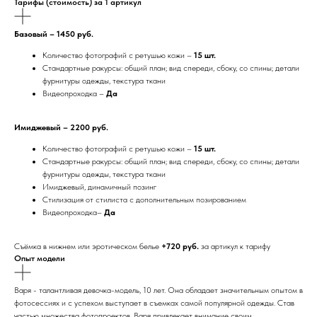
Тарифы (стоимость) за 1 артикул
Базовый – 1450 руб.
Количество фотографий с ретушью кожи –
15 шт.
Стандартные ракурсы: общий план; вид спереди, сбоку, со спины; детали
фурнитуры одежды, текстура ткани
Видеопроходка –
Да
Имиджевый – 2200 руб.
Количество фотографий с ретушью кожи –
15 шт.
Стандартные ракурсы: общий план; вид спереди, сбоку, со спины; детали
фурнитуры одежды, текстура ткани
Имиджевый, динамичный позинг
Стилизация от стилиста с дополнительным позированием
Видеопроходка–
Да
Съёмка в нижнем или эротическом белье
+720 руб.
за артикул к тарифу
Опыт модели
Варя - талантливая девочка-модель, 10 лет. Она обладает значительным опытом в
фотосессиях и с успехом выступает в съемках самой популярной одежды. Став
частью множества фотопроектов, Варя привлекает внимание своим