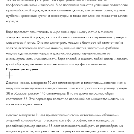
профессионализмом и энергией. В ее портфолио значатся успешные фотосессии
в разнообразной одежде, включая стильные джинсы, элегантные платья, модные
футболки, красочные куртки и аксессуары, а также исполнение множества других
нарядов.
Варя проявляет свои таланты в мире моды, принимая участие в съемках
обворожительной одежды, в которой смело смешиваются современные тренды и
классический стиль. Она исполняет роль модели с безупречной стилистикой в
одежде, включающей плотные джинсы, модные платья, элегантные футболки,
модные куртки, яркие наряды и даже аксессуары, подчеркивающие ее
индивидуальность и уникальность. Варя способна оживить любой наряд и создать
яркий образ, вдохновляя своим энтузиазмом и профессионализмом.
Параметры модели
Девочка-модель в возрасте 10 лет является ярким и талантливым дополнением к
миру фотомоделирования и видеосъемки. Она носит российский размер одежды
38 и обладает ростом 140 сантиметров. В то же время, ее размер обуви
составляет 35. Эти параметры делают ее идеальной для множества модельных
проектов и видеосъемок.
Девочка в возрасте 10 лет привлекательна своим естественным обаянием и
энергией, которые будет отражены как в фотографиях, так и на видео. Ее
российский размер одежды 38 дает возможность выбирать из разнообразных
модных вариантов, которые позволят подчеркнуть ее индивидуальность и стиль.