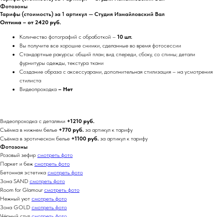
Фотозоны
Тарифы (стоимость) за 1 артикул — Студия Измайловский Вал
Оптима – от 2420 руб.
Количество фотографий с обработкой –
10 шт.
Вы получите все хорошие снимки, сделанные во время фотосессии
Стандартные ракурсы: общий план; вид спереди, сбоку, со спины; детали
фурнитуры одежды, текстура ткани
Создание образа с аксессуарами, дополнительная стилизация – на усмотрения
стилиста
Видеопроходка
– Нет
Видеопроходка с деталями
+1210 руб.
Съёмка в нижнем белье
+770 руб.
за артикул к тарифу
Съёмка в эротическом белье
+1100 руб.
за артикул к тарифу
Фотозоны
Розовый зефир
смотреть фото
Паркет и беж
смотреть фото
Бетонная эстетика
смотреть фото
Зона SAND
смотреть фото
Room for Glamour
смотреть фото
Нежный уют
смотреть фото
Зона GOLD
смотреть фото
Чёрный стул
смотреть фото