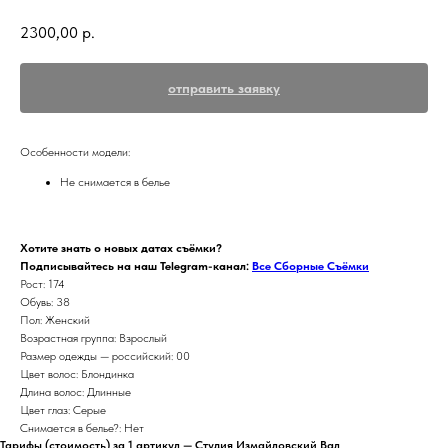
2300,00
р.
отправить заявку
Особенности модели:
Не снимается в белье
Хотите знать о новых датах съёмки?
Подписывайтесь на наш Telegram-канал:
Все Сборные Съёмки
Рост: 174
Обувь: 38
Пол: Женский
Возрастная группа: Взрослый
Размер одежды — российский: 00
Цвет волос: Блондинка
Длина волос: Длинные
Цвет глаз: Серые
Снимается в белье?: Нет
Тарифы (стоимость) за 1 артикул — Студия Измайловский Вал