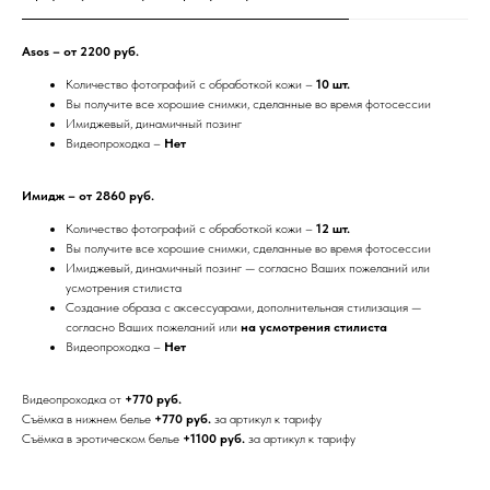
Asos – от 2200 руб.
Количество фотографий с обработкой кожи –
10 шт.
Вы получите все хорошие снимки, сделанные во время фотосессии
Имиджевый, динамичный позинг
Видеопроходка –
Нет
Имидж – от 2860 руб.
Количество фотографий с обработкой кожи –
12 шт.
Вы получите все хорошие снимки, сделанные во время фотосессии
Имиджевый, динамичный позинг — согласно Ваших пожеланий или
усмотрения стилиста
Создание образа с аксессуарами, дополнительная стилизация —
согласно Ваших пожеланий или
на
усмотрения
стилиста
Видеопроходка –
Нет
Видеопроходка от
+770 руб.
Съёмка в нижнем белье
+770 руб.
за артикул к тарифу
Съёмка в эротическом белье
+1100 руб.
за артикул к тарифу