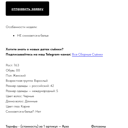
отправить заявку
Особенности модели:
НЕ снимается в белье
Хотите знать о новых датах съёмки?
Подписывайтесь на наш Telegram-канал:
Все Сборные Съёмки
Рост: 163
Обувь: 00
Пол: Женский
Возрастная группа: Взрослый
Размер одежды — российский: 42
Размер одежды — международный: S
Цвет волос: Черные
Длина волос: Длинные
Цвет глаз: Карие
Снимается в белье?: Нет
Тарифы - (стоимость) за 1 артикул — Яуза
Фотозоны