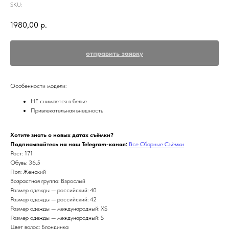
SKU:
1980,00
р.
отправить заявку
Особенности модели:
НЕ снимается в белье
Привлекательная внешность
Хотите знать о новых датах съёмки?
Подписывайтесь на наш Telegram-канал:
Все Сборные Съёмки
Рост: 171
Обувь: 36,5
Пол: Женский
Возрастная группа: Взрослый
Размер одежды — российский: 40
Размер одежды — российский: 42
Размер одежды — международный: XS
Размер одежды — международный: S
Цвет волос: Блондинка