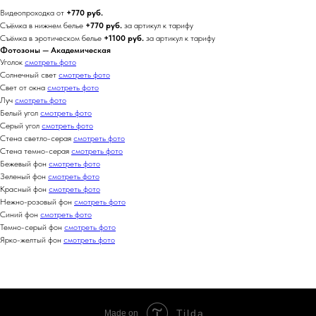
Видеопроходка от
+770 руб.
Съёмка в нижнем белье
+770 руб.
за артикул к тарифу
Съёмка в эротическом белье
+1100 руб.
за артикул к тарифу
Фотозоны — Академическая
Уголок
смотреть фото
Солнечный свет
смотреть фото
Свет от окна
смотреть фото
Луч
смотреть фото
Белый угол
смотреть фото
Серый угол
смотреть фото
Стена светло-серая
смотреть фото
Стена темно-серая
смотреть фото
Бежевый фон
смотреть фото
Зеленый фон
смотреть фото
Красный фон
смотреть фото
Нежно-розовый фон
смотреть фото
Синий фон
смотреть фото
Темно-серый фон
смотреть фото
Ярко-желтый фон
смотреть фото
Tilda
Made on