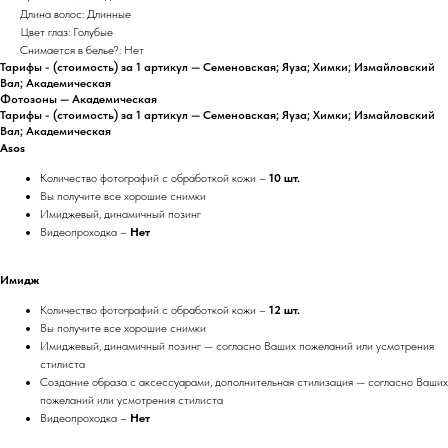
Длина волос: Длинные
Цвет глаз: Голубые
Снимается в белье?: Нет
Тарифы - (стоимость) за 1 артикул — Семеновская; Яуза; Химки; Измайловский
Вал; Академическая
Фотозоны — Академическая
Тарифы - (стоимость) за 1 артикул — Семеновская; Яуза; Химки; Измайловский
Вал; Академическая
Asos
Количество фотографий с обработкой кожи –
10 шт.
Вы получите все хорошие снимки
Имиджевый, динамичный позинг
Видеопроходка –
Нет
Имидж
Количество фотографий с обработкой кожи –
12 шт.
Вы получите все хорошие снимки
Имиджевый, динамичный позинг — согласно Ваших пожеланий или усмотрения
стилиста
Создание образа с аксессуарами, дополнительная стилизация — согласно Ваших
пожеланий или усмотрения стилиста
Видеопроходка –
Нет