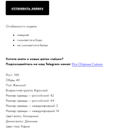
отправить заявку
Особенности модели:
изящная
снимается в боди
не снимается в белье
Хотите знать о новых датах съёмки?
Подписывайтесь на наш Telegram-канал:
Все Сборные Съёмки
Рост: 180
Обувь: 40
Пол: Женский
Возрастная группа: Взрослый
Размер одежды — российский: 42
Размер одежды — российский: 44
Размер одежды — международный: S
Размер одежды — международный: M
Цвет волос: Блондинка
Длина волос: Длинные
Цвет глаз: Карие