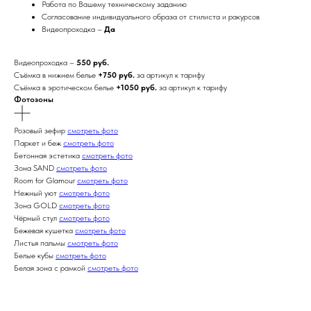
Работа по Вашему техническому заданию
Согласование индивидуального образа от стилиста и ракурсов
Видеопроходка –
Да
Видеопроходка –
550 руб.
Съёмка в нижнем белье
+750 руб.
за артикул к тарифу
Съёмка в эротическом белье
+1050 руб.
за артикул к тарифу
Фотозоны
Розовый зефир
смотреть фото
Паркет и беж
смотреть фото
Бетонная эстетика
смотреть фото
Зона SAND
смотреть фото
Room for Glamour
смотреть фото
Нежный уют
смотреть фото
Зона GOLD
смотреть фото
Чёрный стул
смотреть фото
Бежевая кушетка
смотреть фото
Листья пальмы
смотреть фото
Белые кубы
смотреть фото
Белая зона с рамкой
смотреть фото