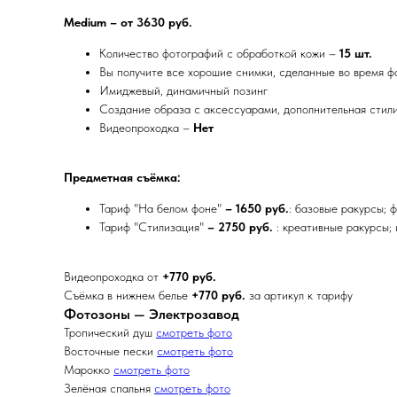
Medium – от 3630 руб.
Количество фотографий с обработкой кожи –
15 шт.
Вы получите все хорошие снимки, сделанные во время 
Имиджевый, динамичный позинг
Создание образа с аксессуарами, дополнительная сти
Видеопроходка –
Нет
Предметная съёмка:
Тариф "На белом фоне"
– 1650 руб.
: базовые ракурсы; 
Тариф "Стилизация"
– 2750 руб.
: креативные ракурсы;
Видеопроходка от
+770 руб.
Съёмка в нижнем белье
+770 руб.
за артикул к тарифу
Фотозоны — Электрозавод
Тропический душ
смотреть фото
Восточные пески
смотреть фото
Марокко
смотреть фото
Зелёная спальня
смотреть фото