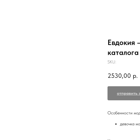
Евдокия 
каталога
SKU:
2530,00
р.
отправить 
Особенности мод
девочка м