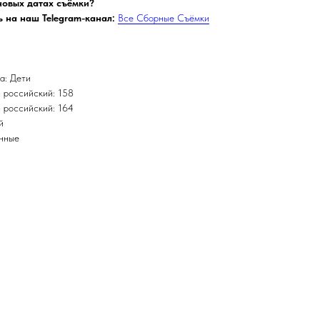
 новых датах съёмки?
 на наш Telegram-канал:
Все Сборные Съёмки
а: Дети
 российский: 158
 российский: 164
й
инные