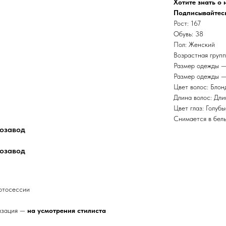
Хотите знать о
Подписывайтесь
Рост: 167
Обувь: 38
Пол: Женский
Возрастная групп
Размер одежды —
Размер одежды —
Цвет волос: Блон
Длина волос: Дл
Цвет глаз: Голубы
Снимается в бель
розавод
розавод
фотосессии
лизация —
на
усмотрения
стилиста