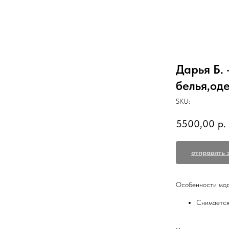
Дарья Б.
белья,од
SKU:
5500,00
р.
отправить 
Особенности мод
Снимается