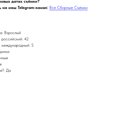
 новых датах съёмки?
 на наш Telegram-канал:
Все Сборные Съёмки
а: Взрослый
 российский: 42
 международный: S
динка
инные
е
е?: Да