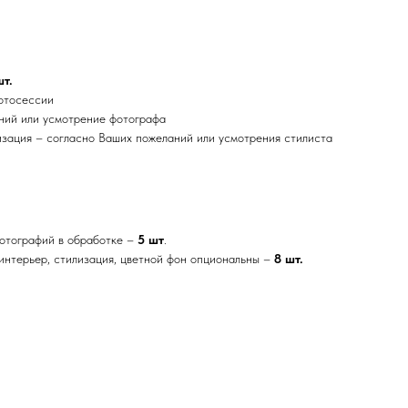
шт.
фотосессии
ний или усмотрение фотографа
изация – согласно Ваших пожеланий или усмотрения стилиста
фотографий в обработке –
5 шт
.
 интерьер, стилизация, цветной фон опциональны –
8 шт.