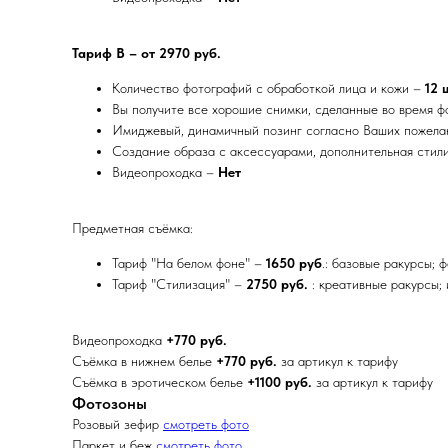
Тариф B – от 2970 руб.
Количество фотографий с обработкой лица и кожи –
12 
Вы получите все хорошие снимки, сделанные во время 
Имиджевый, динамичный позинг согласно Ваших пожела
Создание образа с аксессуарами, дополнительная стил
Видеопроходка –
Нет
Предметная съёмка:
Тариф "На белом фоне" –
1650 руб
.: базовые ракурсы; 
Тариф "Стилизация" –
2750 руб.
: креативные ракурсы;
Видеопроходка
+770 руб.
Съёмка в нижнем белье
+770 руб.
за артикул к тарифу
Съёмка в эротическом белье
+1100 руб.
за артикул к тарифу
Фотозоны
Розовый зефир
смотреть фото
Паркет и беж
смотреть фото