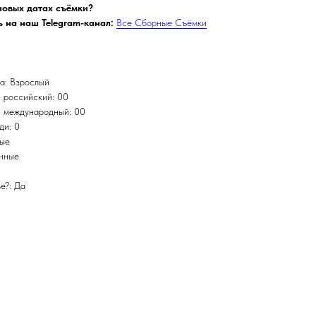
 новых датах съёмки?
 на наш Telegram-канал:
Все Сборные Съёмки
а: Взрослый
 российский: 00
 международный: 00
ди: 0
ные
инные
е?: Да