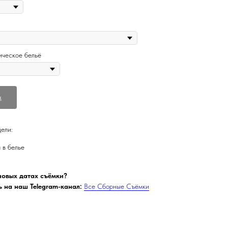
ическое бельё
k
ели:
 в белье
 новых датах съёмки?
 на наш Telegram-канал:
Все Сборные Съёмки