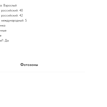
а: Взрослый
 российский: 40
 российский: 42
 международный: S
енка
инные
е
е?: Да
Фотозоны