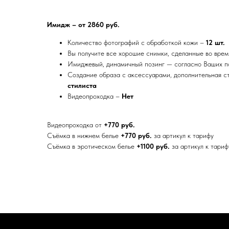
Имидж – от 2860 руб.
Количество фотографий с обработкой кожи –
12 шт.
Вы получите все хорошие снимки, сделанные во вре
Имиджевый, динамичный позинг — согласно Ваших п
Создание образа с аксессуарами, дополнительная с
стилиста
Видеопроходка –
Нет
Видеопроходка от
+770 руб.
Съёмка в нижнем белье
+770 руб.
за артикул к тарифу
Съёмка в эротическом белье
+1100 руб.
за артикул к тариф