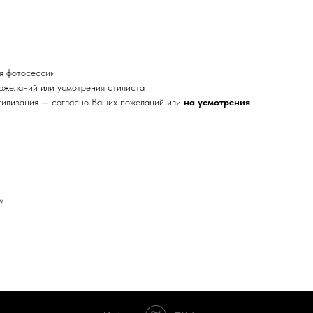
мя фотосессии
ожеланий или усмотрения стилиста
тилизация — согласно Ваших пожеланий или
на
усмотрения
у