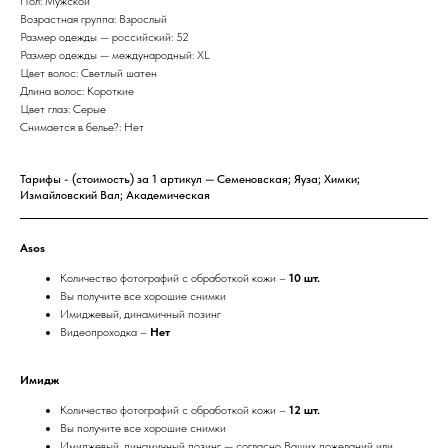
Пол: Мужской
Возрастная группа: Взрослый
Размер одежды — российский: 52
Размер одежды — международный: XL
Цвет волос: Светлый шатен
Длина волос: Короткие
Цвет глаз: Серые
Снимается в белье?: Нет
Тарифы - (стоимость) за 1 артикул — Семеновская; Яуза; Химки; 
Измайловский Вал; Академическая
Asos
Количество фотографий с обработкой кожи –
10 шт.
Вы получите все хорошие снимки
Имиджевый, динамичный позинг
Видеопроходка –
Нет
Имидж
Количество фотографий с обработкой кожи –
12 шт.
Вы получите все хорошие снимки
Имиджевый, динамичный позинг — согласно Ваших пожеланий или