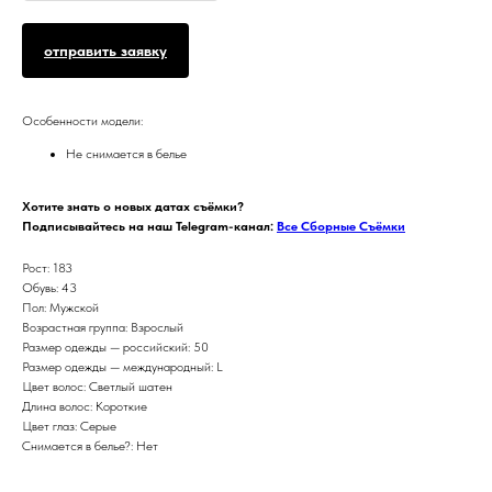
отправить заявку
Особенности модели:
Не снимается в белье
Хотите знать о новых датах съёмки?
Подписывайтесь на наш Telegram-канал:
Все Сборные Съёмки
Рост: 183
Обувь: 43
Пол: Мужской
Возрастная группа: Взрослый
Размер одежды — российский: 50
Размер одежды — международный: L
Цвет волос: Светлый шатен
Длина волос: Короткие
Цвет глаз: Серые
Снимается в белье?: Нет