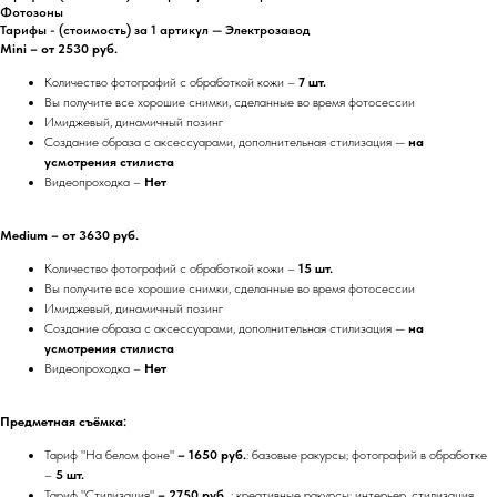
Фотозоны
Тарифы - (стоимость) за 1 артикул — Электрозавод
Mini – от 2530 руб.
Количество фотографий с обработкой кожи –
7 шт.
Вы получите все хорошие снимки, сделанные во время фотосессии
Имиджевый, динамичный позинг
Создание образа с аксессуарами, дополнительная стилизация —
на
усмотрения
стилиста
Видеопроходка –
Нет
Medium – от 3630 руб.
Количество фотографий с обработкой кожи –
15 шт.
Вы получите все хорошие снимки, сделанные во время фотосессии
Имиджевый, динамичный позинг
Создание образа с аксессуарами, дополнительная стилизация —
на
усмотрения
стилиста
Видеопроходка –
Нет
Предметная съёмка:
Тариф "На белом фоне"
– 1650 руб.
: базовые ракурсы; фотографий в обработке
–
5 шт.
Тариф "Стилизация"
– 2750 руб.
: креативные ракурсы; интерьер, стилизация,