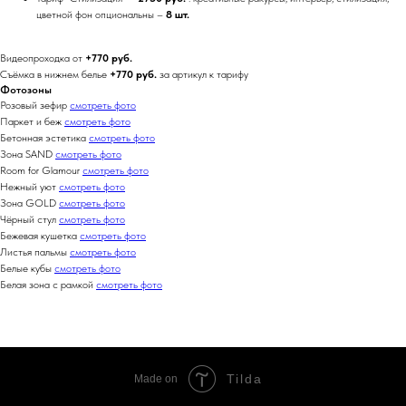
цветной фон опциональны –
8 шт.
Видеопроходка от
+770 руб.
Съёмка в нижнем белье
+770 руб.
за артикул к тарифу
Фотозоны
Розовый зефир
смотреть фото
Паркет и беж
смотреть фото
Бетонная эстетика
смотреть фото
Зона SAND
смотреть фото
Room for Glamour
смотреть фото
Нежный уют
смотреть фото
Зона GOLD
смотреть фото
Чёрный стул
смотреть фото
Бежевая кушетка
смотреть фото
Листья пальмы
смотреть фото
Белые кубы
смотреть фото
Белая зона с рамкой
смотреть фото
Tilda
Made on