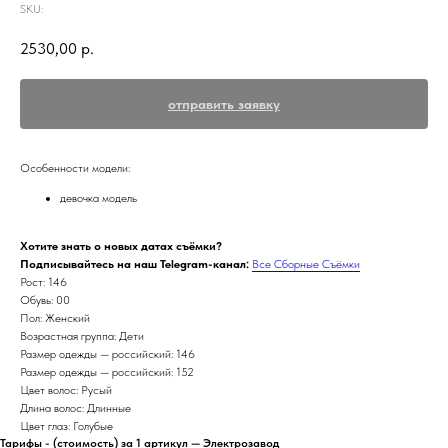
SKU:
2530,00
р.
отправить заявку
Особенности модели:
девочка модель
Хотите знать о новых датах съёмки?
Подписывайтесь на наш Telegram-канал:
Все Сборные Съёмки
Рост: 146
Обувь: 00
Пол: Женский
Возрастная группа: Дети
Размер одежды — российский: 146
Размер одежды — российский: 152
Цвет волос: Русый
Длина волос: Длинные
Цвет глаз: Голубые
Тарифы - (стоимость) за 1 артикул — Электрозавод