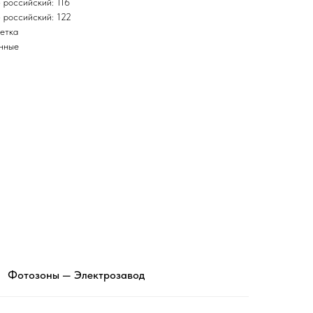
 российский: 116
 российский: 122
етка
инные
Фотозоны — Электрозавод