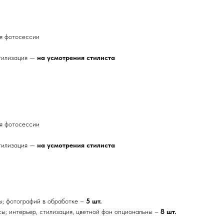
мя фотосессии
стилизация —
на
усмотрения
стилиста
мя фотосессии
стилизация —
на
усмотрения
стилиста
ы; фотографий в обработке –
5 шт.
сы; интерьер, стилизация, цветной фон опциональны –
8 шт.