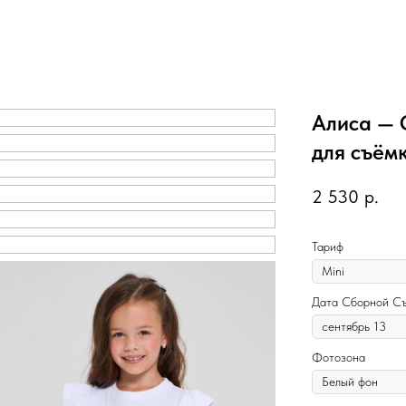
Алиса — 
для съём
2 530
р.
Тариф
Дата Сборной С
Фотозона