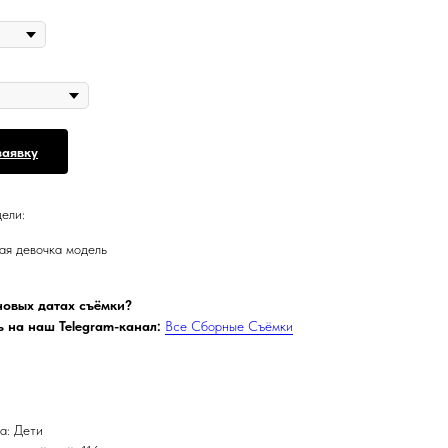
заявку
ели:
ая девочка модель
 новых датах съёмки?
 на наш Telegram-канал:
Все Сборные Съёмки
а: Дети