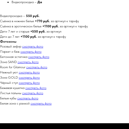
Видеопроходка –
Да
Видеопроходка –
550 руб.
Съёмка в нижнем белье
+770 руб.
за артикул к тарифу
Съёмка в эротическом белье
+1100 руб.
за артикул к тарифу
Дети 7 лет и старше
+550 руб.
за артикул
Дети до 7 лет
+1100 руб.
за артикул к тарифу
Фотозоны
Розовый зефир
смотреть фото
Паркет и беж
смотреть фото
Бетонная эстетика
смотреть фото
Зона SAND
смотреть фото
Room for Glamour
смотреть фото
Нежный уют
смотреть фото
Зона GOLD
смотреть фото
Чёрный стул
смотреть фото
Бежевая кушетка
смотреть фото
Листья пальмы
смотреть фото
Белые кубы
смотреть фото
Белая зона с рамкой
смотреть фото