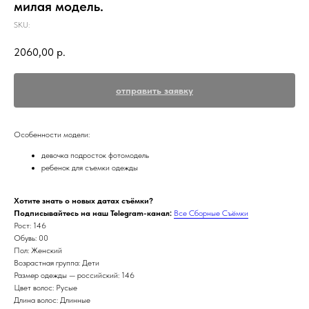
милая модель.
SKU:
2060,00
р.
отправить заявку
Особенности модели:
девочка подросток фотомодель
ребенок для съемки одежды
Хотите знать о новых датах съёмки?
Подписывайтесь на наш Telegram-канал:
Все Сборные Съёмки
Рост: 146
Обувь: 00
Пол: Женский
Возрастная группа: Дети
Размер одежды — российский: 146
Цвет волос: Русые
Длина волос: Длинные