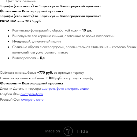
Цвет глаз: Зеленые
Тарифы (стоимость) за 1 артикул — Волгоградский проспект
Фотозоны — Волгоградский проспект
Тарифы (стоимость) за 1 артикул — Волгоградский проспект
PREMIUM – от 3025 руб.
Количество фотографий с обработкой кожи –
10 шт.
Вы получите все хорошие снимки, сделанные во время фотосессии
Имиджевый, динамичный позинг
Создание образа с аксессуарами, дополнительная стилизация – согласно Ваших
пожеланий или усмотрения стилиста
Видеопроходка –
Да
Съёмка в нижнем белье
+770 руб.
за артикул к тарифу
Съёмка в эротическом белье
+1100 руб.
за артикул к тарифу
Фотозоны — Волгоградский проспект
Диван и Деталь интерьера
смотреть фото
смотреть видео
Голубой Фон
смотреть фото
Розовый Фон
смотреть фото
Tilda
Made on