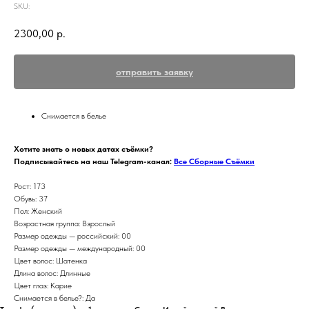
SKU:
2300,00
р.
отправить заявку
Снимается в белье
Хотите знать о новых датах съёмки?
Подписывайтесь на наш Telegram-канал:
Все Сборные Съёмки
Рост: 173
Обувь: 37
Пол: Женский
Возрастная группа: Взрослый
Размер одежды — российский: 00
Размер одежды — международный: 00
Цвет волос: Шатенка
Длина волос: Длинные
Цвет глаз: Карие
Снимается в белье?: Да