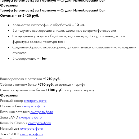
Тарифы (стоимость) за 1 артикул — Студия Измайловский Вал
Фотозоны
Тарифы (стоимость) за 1 артикул — Студия Измайловский Вал
Оптима – от 2420 руб.
Количество фотографий с обработкой –
10 шт.
Вы получите все хорошие снимки, сделанные во время фотосессии
Стандартные ракурсы: общий план; вид спереди, сбоку, со спины; детали
фурнитуры одежды, текстура ткани
Создание образа с аксессуарами, дополнительная стилизация – на усмотрения
стилиста
Видеопроходка
– Нет
Видеопроходка с деталями
+1210 руб.
Съёмка в нижнем белье
+770 руб.
за артикул к тарифу
Съёмка в эротическом белье
+1100 руб.
за артикул к тарифу
Фотозоны
Розовый зефир
смотреть фото
Паркет и беж
смотреть фото
Бетонная эстетика
смотреть фото
Зона SAND
смотреть фото
Room for Glamour
смотреть фото
Нежный уют
смотреть фото
Зона GOLD
смотреть фото