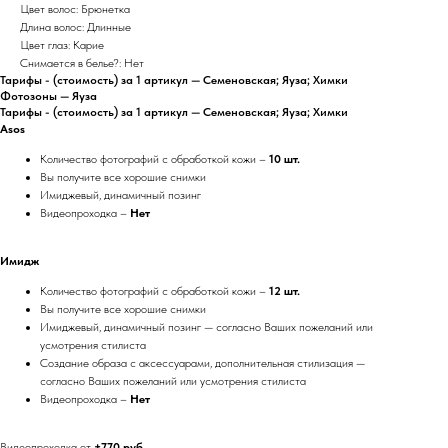
Цвет волос: Брюнетка
Длина волос: Длинные
Цвет глаз: Карие
Снимается в белье?: Нет
Тарифы - (стоимость) за 1 артикул — Семеновская; Яуза; Химки
Фотозоны — Яуза
Тарифы - (стоимость) за 1 артикул — Семеновская; Яуза; Химки
Asos
Количество фотографий с обработкой кожи –
10 шт.
Вы получите все хорошие снимки
Имиджевый, динамичный позинг
Видеопроходка –
Нет
Имидж
Количество фотографий с обработкой кожи –
12 шт.
Вы получите все хорошие снимки
Имиджевый, динамичный позинг — согласно Ваших пожеланий или
усмотрения стилиста
Создание образа с аксессуарами, дополнительная стилизация —
согласно Ваших пожеланий или усмотрения стилиста
Видеопроходка –
Нет
Видеопроходка от
+770 руб.